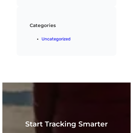
c
h
e
n
Categories
Uncategorized
Start Tracking Smarter