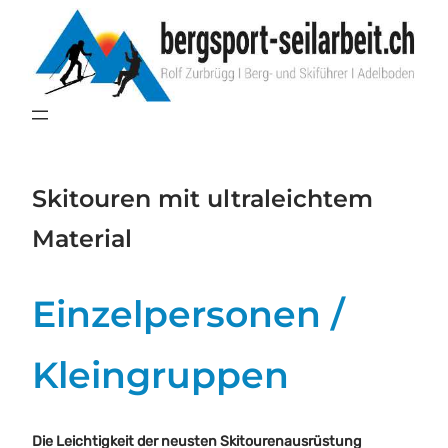
Zum
Inhalt
springen
Skitouren mit ultraleichtem
Material
Einzelpersonen /
Kleingruppen
Die Leichtigkeit der neusten Skitourenausrüstung