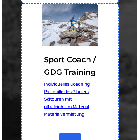
Sport Coach /
GDG Training
Individuelles Coaching
Patrouille des Glaciers
Skitouren mit
ultraleichtem Material
Materialvermietung
…