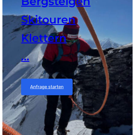
Bergsteigen
Skitouren
Klettern
…
Anfrage starten